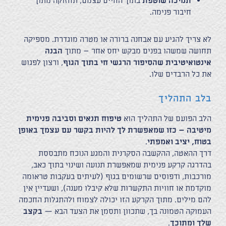
תמיכה שוטפת
בתוך החיים עצמם, תחזוקה מתוך
חיבור פנימה.
לא צריך להגיע עם אבחנה ברורה או מטרה מוגדרת. מספיקה
תחושה שמשהו בפנים מבקש יחס אחר – מתוך
הבנה
אינטואיטיבית שהסיפור הרגשי חי בתוך הגוף
, ורצון לפגוש
את כל הרבדים שלו.
בלב התהליך
הלב הפועם של התהליך הוא
טיפוח תנאים וסביבה פנימית
מיטיבה – כזו שמאפשרת לך להיות בקשר עם עצמך באופן
בטוח, יציב ואמפתי
.
דרך ההאטה, ההקשבה הסקרנית והמגע הנוכח מתבססת
בהדרגה קרקע פנימית שמאפשרת תנועה ושינוי בתוך כאב,
מורכבות, ודפוסים שרשומים בגוף
(לעיתים בעקבות טראומה
מוקדמת או חוויות התקשרות שלא קיבלו מענה), ושעדיין אין
להם מילים
. מתוך הקרקע הזו יכולה לצמוח ולהתגלות החכמה
העמוקה הטמונה בך, שתכוון ותסמן את הצעד הבא —
בקצב
שלך ומתוכך
.