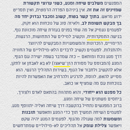
המפגשים
משלבים שיחה ומגע, כשני ערוצי תקשורת
שמזינים זה את זה
. אין ביניהם הפרדה הרמטית, ואין תסריט
ידוע מראש.
בתוך קשר בטוח, קשוב ומכבד נבדוק יחד מה
בך מבקש תשומת לב
, ולאיזה סוג של נוכחות הוא זקוק.
לפעמים נעמיק אל מה שחי בפנים בעזרת שיחה מוכוונת גוף,
בגישה
התמקדותית
, ונקשיב למילים של התחושות, הרגשות,
הדימויים, הזכרונות והמשמעויות המבקשים להיווצר
ולהתגלות. לפעמים נקשיב לרבדים הלא-מילוליים של החוויה
דרך מגע נוכח ומותאם – כזה שמדבר בשפה ישירה עם הגוף.
המגע (המבוסס על מסורת ה
זן־שיאצו
) לא בא לאבחן או לתקן,
אלא להקשיב ולחבור אל הגוף, בשירות התהליך הרגשי. הוא
מסייע להאט, לווסת, להרגיע ולהרחיב את האפשרות להיות
בנוכחות עם מה שמציף או כואב.
כל מפגש הוא ייחודי
, והוא מתהווה בהתאם לאדם ולצורך,
ביחסים משתנים של שיחה ומגע.
ברוב המפגשים נתחיל בהקשבה דרך שיחה ואליה יתווסף מגע.
לפעמים השיחה תמשיך תוך כדי המגע ותאפשר
תובנות
ומשמעות
למה שעולה מהגוף. לפעמים המגע יהיה שקט
ויאפשר
צלילת עומק
אל תהליכים לא-מילוליים שמתרחשים