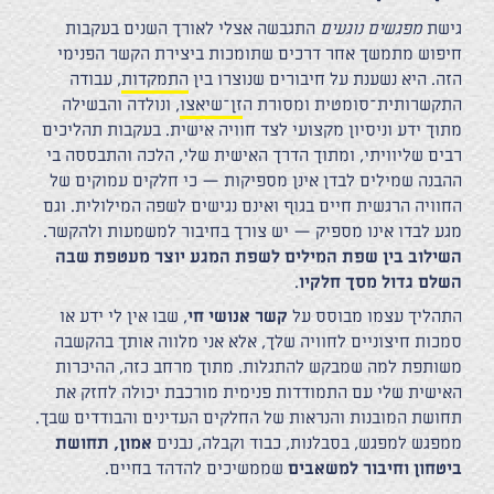
גישת
מפגשים נוגעים
התגבשה אצלי לאורך השנים בעקבות
חיפוש מתמשך אחר דרכים שתומכות ביצירת הקשר הפנימי
הזה. היא נשענת על חיבורים שנוצרו בין
התמקדות
, עבודה
התקשרותית־סומטית ומסורת ה
זן־שיאצו
, ונולדה והבשילה
מתוך ידע וניסיון מקצועי לצד חוויה אישית. בעקבות תהליכים
רבים שליוויתי, ומתוך הדרך האישית שלי, הלכה והתבססה בי
ההבנה שמילים לבדן אינן מספיקות — כי חלקים עמוקים של
החוויה הרגשית חיים בגוף ואינם נגישים לשפה המילולית. וגם
מגע לבדו אינו מספיק — יש צורך בחיבור למשמעות ולהקשר.
השילוב בין שפת המילים לשפת המגע יוצר מעטפת שבה
השלם גדול מסך חלקיו
.
התהליך עצמו מבוסס על
קשר אנושי חי
, שבו אין לי ידע או
סמכות חיצוניים לחוויה שלך, אלא אני מלווה אותך בהקשבה
משותפת למה שמבקש להתגלות. מתוך מרחב כזה, ההיכרות
האישית שלי עם התמודדות פנימית מורכבת יכולה לחזק את
תחושת המובנות והנראות של החלקים העדינים והבודדים שבך.
ממפגש למפגש, בסבלנות, כבוד וקבלה, נבנים
אמון, תחושת
ביטחון וחיבור למשאבים
שממשיכים להדהד בחיים.